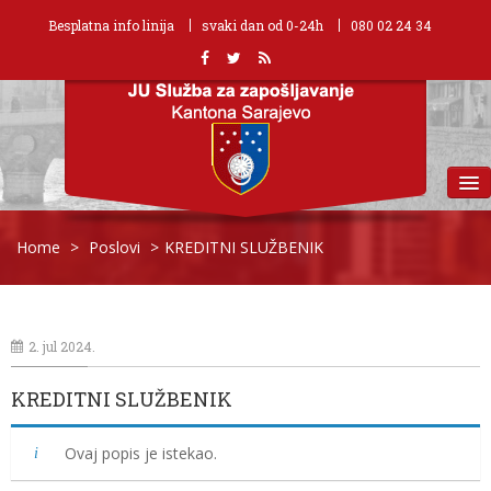
Besplatna info linija
svaki dan od 0-24h
080 02 24 34
MENU
Home
>
Poslovi
>
KREDITNI SLUŽBENIK
2. jul 2024.
KREDITNI SLUŽBENIK
Ovaj popis je istekao.