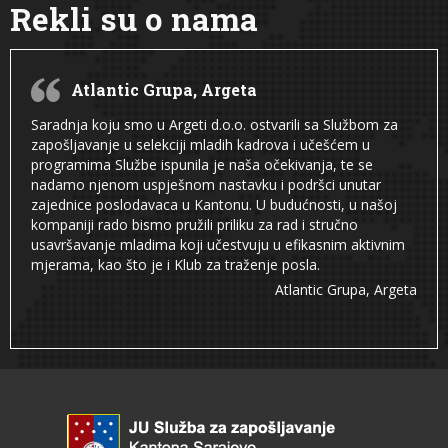
Rekli su o nama
Atlantic Grupa, Argeta
Saradnja koju smo u Argeti d.o.o. ostvarili sa Službom za
zapošljavanje u selekciji mladih kadrova i učešćem u
programima Službe ispunila je naša očekivanja, te se
nadamo njenom uspješnom nastavku i podršci unutar
zajednice poslodavaca u Kantonu. U budućnosti, u našoj
kompaniji rado bismo pružili priliku za rad i stručno
usavršavanje mladima koji učestvuju u efikasnim aktivnim
mjerama, kao što je i Klub za traženje posla.
Atlantic Grupa, Argeta