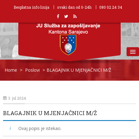
Besplatna info linija
svaki dan od 0-24h
080 02 24 34
MENU
Home
>
Poslovi
>
BLAGAJNIK U MJENJAČNICI M/Ž
3. jul 2024.
BLAGAJNIK U MJENJAČNICI M/Ž
Ovaj popis je istekao.