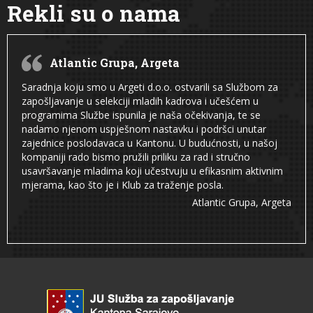
Rekli su o nama
Atlantic Grupa, Argeta
Saradnja koju smo u Argeti d.o.o. ostvarili sa Službom za
zapošljavanje u selekciji mladih kadrova i učešćem u
programima Službe ispunila je naša očekivanja, te se
nadamo njenom uspješnom nastavku i podršci unutar
zajednice poslodavaca u Kantonu. U budućnosti, u našoj
kompaniji rado bismo pružili priliku za rad i stručno
usavršavanje mladima koji učestvuju u efikasnim aktivnim
mjerama, kao što je i Klub za traženje posla.
Atlantic Grupa, Argeta