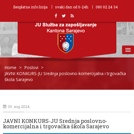
Besplatna info linija
svaki dan od 0-24h
080 02 24 34
MENU
Home
>
Poslovi
>
JAVNI KONKURS-JU Srednja poslovno-komercijalna i trgovačka
škola Sarajevo
30. aug 2024.
JAVNI KONKURS-JU Srednja poslovno-
komercijalna i trgovačka škola Sarajevo