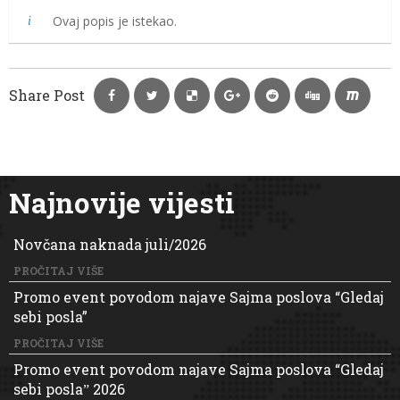
Ovaj popis je istekao.
Share Post
Najnovije vijesti
Novčana naknada juli/2026
PROČITAJ VIŠE
Promo event povodom najave Sajma poslova “Gledaj
sebi posla”
PROČITAJ VIŠE
Promo event povodom najave Sajma poslova “Gledaj
sebi poslaˮ 2026