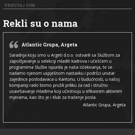
PROČITAJ VIŠE
Rekli su o nama
Atlantic Grupa, Argeta
Saradnja koju smo u Argeti d.o.o. ostvarili sa Službom za
zapošljavanje u selekciji mladih kadrova i učešćem u
programima Službe ispunila je naša očekivanja, te se
nadamo njenom uspješnom nastavku i podršci unutar
zajednice poslodavaca u Kantonu. U budućnosti, u našoj
kompaniji rado bismo pružili priliku za rad i stručno
usavršavanje mladima koji učestvuju u efikasnim aktivnim
mjerama, kao što je i Klub za traženje posla.
Atlantic Grupa, Argeta