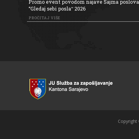
Promo event povodom najave Sajma poslova
“Gledaj sebi poslaˮ 2026
PROČITAJ VIŠE
Copyright