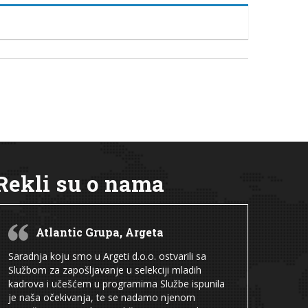
Rekli su o nama
Atlantic Grupa, Argeta
Saradnja koju smo u Argeti d.o.o. ostvarili sa
Službom za zapošljavanje u selekciji mladih
kadrova i učešćem u programima Službe ispunila
je naša očekivanja, te se nadamo njenom