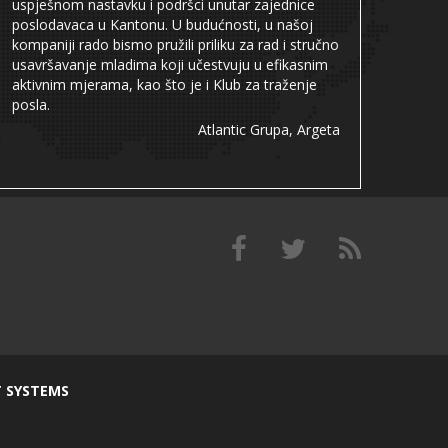
uspješnom nastavku i podršci unutar zajednice
poslodavaca u Kantonu. U budućnosti, u našoj
kompaniji rado bismo pružili priliku za rad i stručno
usavršavanje mladima koji učestvuju u efikasnim
aktivnim mjerama, kao što je i Klub za traženje
posla.
Atlantic Grupa, Argeta
T SYSTEMS