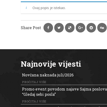
Ovaj popis je istekao.
Share Post
Najnovije vijesti
Novčana naknada juli/2026
PROČITAJ VIŠE
Promo event povodom najave Sajma poslova
“Gledaj sebi posla”
PROČITAJ VIŠE