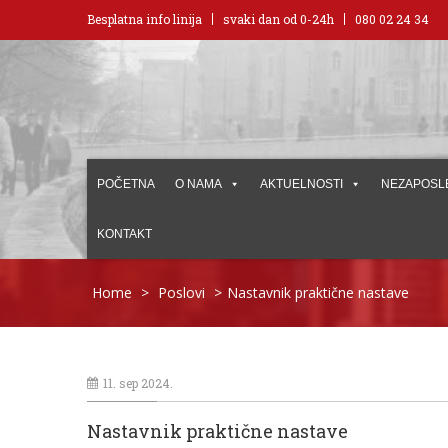
Besplatna info linija
svaki dan od 0-24h
080 02 24 34
POČETNA
O NAMA
AKTUELNOSTI
NEZAPOSL
KONTAKT
Home
>
Poslovi
>
Nastavnik praktične nastave
11. sep 2024.
Nastavnik praktične nastave