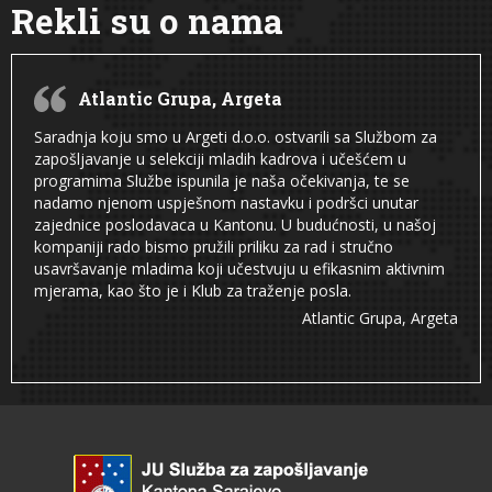
Rekli su o nama
Atlantic Grupa, Argeta
Saradnja koju smo u Argeti d.o.o. ostvarili sa Službom za
zapošljavanje u selekciji mladih kadrova i učešćem u
programima Službe ispunila je naša očekivanja, te se
nadamo njenom uspješnom nastavku i podršci unutar
zajednice poslodavaca u Kantonu. U budućnosti, u našoj
kompaniji rado bismo pružili priliku za rad i stručno
usavršavanje mladima koji učestvuju u efikasnim aktivnim
mjerama, kao što je i Klub za traženje posla.
Atlantic Grupa, Argeta