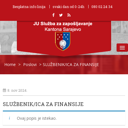
Besplatna info linija
svaki dan od 0-24h
080 02 24 34
MENU
Home
>
Poslovi
>
SLUŽBENIK/ICA ZA FINANSIJE
8. nov 2024.
SLUŽBENIK/ICA ZA FINANSIJE
Ovaj popis je istekao.