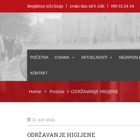
Besplatna info linija
svaki dan od 0-24h
080 02 24 34
POČETNA
O NAMA
AKTUELNOSTI
NEZAPOSL
KONTAKT
Home
>
Poslovi
>
ODRŽAVANJE HIGIJENE
21. nov 2024.
ODRŽAVANJE HIGIJENE