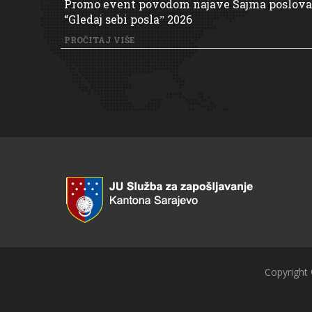
Promo event povodom najave Sajma poslova
“Gledaj sebi poslaˮ 2026
PROČITAJ VIŠE
Copyright