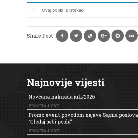
Ovaj popis je istekao.
Share Post
Najnovije vijesti
Novčana naknada juli/2026
PROČITAJ VIŠE
Promo event povodom najave Sajma poslova
“Gledaj sebi posla”
PROČITAJ VIŠE