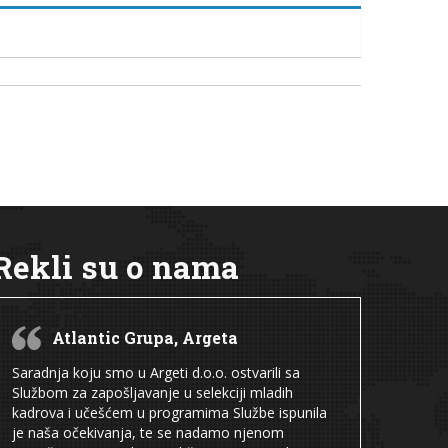
Rekli su o nama
Atlantic Grupa, Argeta
Saradnja koju smo u Argeti d.o.o. ostvarili sa
Službom za zapošljavanje u selekciji mladih
kadrova i učešćem u programima Službe ispunila
je naša očekivanja, te se nadamo njenom