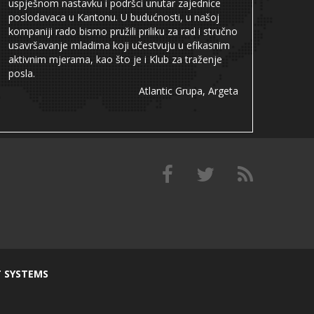
uspješnom nastavku i podršci unutar zajednice
poslodavaca u Kantonu. U budućnosti, u našoj
kompaniji rado bismo pružili priliku za rad i stručno
usavršavanje mladima koji učestvuju u efikasnim
aktivnim mjerama, kao što je i Klub za traženje
posla.
Atlantic Grupa, Argeta
T SYSTEMS