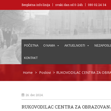
Besplatna info linija
svaki dan od 0-24h
080 02 24 34
POČETNA
O NAMA
AKTUELNOSTI
NEZAPOSL
KONTAKT
Home
>
Poslovi
>
RUKOVODILAC CENTRA ZA OBRA
26. dec 2024.
RUKOVODILAC CENTRA ZA OBRAZOVAN