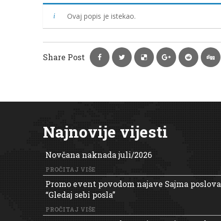
Ovaj popis je istekao.
Share Post
Najnovije vijesti
Novčana naknada juli/2026
PROČITAJ VIŠE
Promo event povodom najave Sajma poslova
“Gledaj sebi posla”
PROČITAJ VIŠE