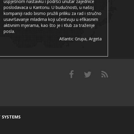
uspješnom nastavku i podršci unutar zajednice
poslodavaca u Kantonu. U budućnosti, u našoj
kompaniji rado bismo pružili priliku za rad i stručno
usavršavanje mladima koji učestvuju u efikasnim
aktivnim mjerama, kao što je i Klub za traženje
posla.
Atlantic Grupa, Argeta
T SYSTEMS