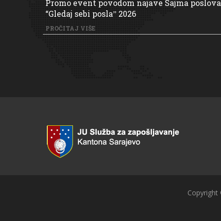
Promo event povodom najave Sajma poslova
“Gledaj sebi poslaˮ 2026
PROČITAJ VIŠE
Copyright