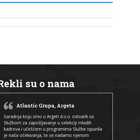
Rekli su o nama
Atlantic Grupa, Argeta
Saradnja koju smo u Argeti d.o.o. ostvarili sa
Službom za zapošljavanje u selekciji mladih
kadrova i učešćem u programima Službe ispunila
je naša očekivanja, te se nadamo njenom