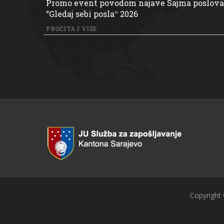
Promo event povodom najave Sajma poslova
“Gledaj sebi poslaˮ 2026
PROČITAJ VIŠE
Copyright