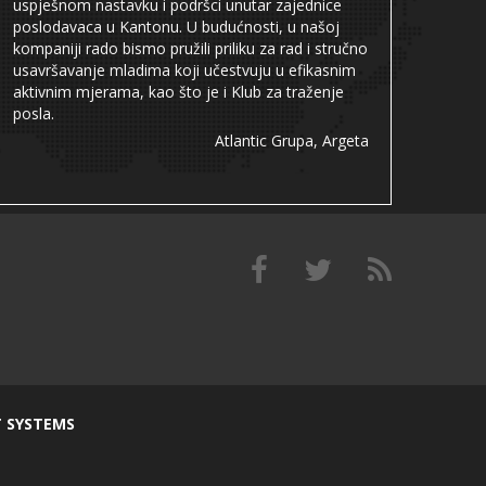
uspješnom nastavku i podršci unutar zajednice
poslodavaca u Kantonu. U budućnosti, u našoj
kompaniji rado bismo pružili priliku za rad i stručno
usavršavanje mladima koji učestvuju u efikasnim
aktivnim mjerama, kao što je i Klub za traženje
posla.
Atlantic Grupa, Argeta
T SYSTEMS