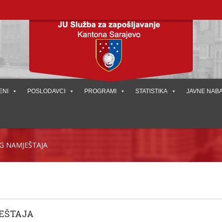
ENI
POSLODAVCI
PROGRAMI
STATISTIKA
JAVNE NAB
G NAMJEŠTAJA
EŠTAJA