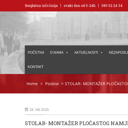
Besplatna info linija
svaki dan od 0-24h
080 02 24 34
POČETNA
O NAMA
AKTUELNOSTI
NEZAPOSL
KONTAKT
Home
>
Poslovi
>
STOLAR- MONTAŽER PLOČASTO
28. feb 2025.
STOLAR- MONTAŽER PLOČASTOG NAMJ