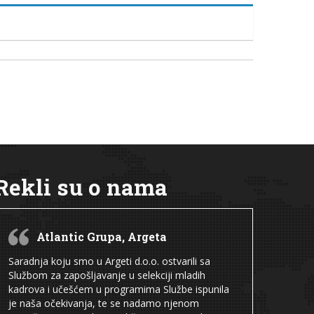
Rekli su o nama
Atlantic Grupa, Argeta
Saradnja koju smo u Argeti d.o.o. ostvarili sa
Službom za zapošljavanje u selekciji mladih
kadrova i učešćem u programima Službe ispunila
je naša očekivanja, te se nadamo njenom