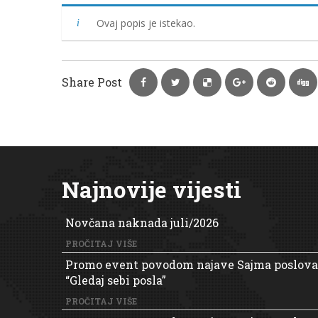
Ovaj popis je istekao.
Share Post
Najnovije vijesti
Novčana naknada juli/2026
PROČITAJ VIŠE
Promo event povodom najave Sajma poslova
“Gledaj sebi posla”
PROČITAJ VIŠE