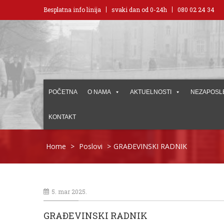
Besplatna info linija
svaki dan od 0-24h
080 02 24 34
POČETNA
O NAMA
AKTUELNOSTI
NEZAPOSL
KONTAKT
Home
>
Poslovi
>
GRAĐEVINSKI RADNIK
5. mar 2025.
GRAĐEVINSKI RADNIK