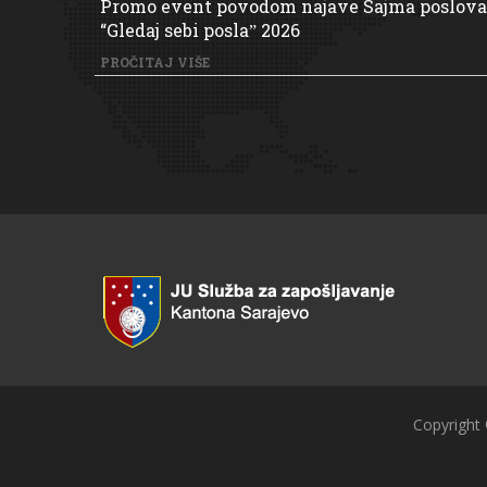
Promo event povodom najave Sajma poslova
“Gledaj sebi poslaˮ 2026
PROČITAJ VIŠE
Copyright