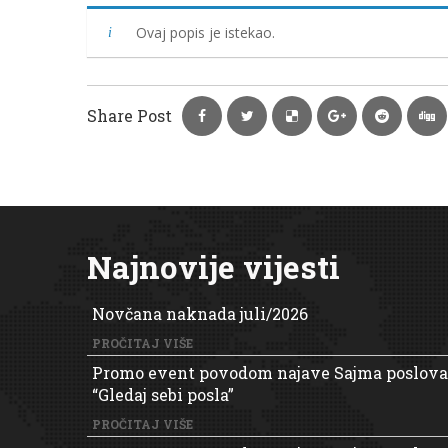
Ovaj popis je istekao.
Share Post
Najnovije vijesti
Novčana naknada juli/2026
PROČITAJ VIŠE
Promo event povodom najave Sajma poslova
“Gledaj sebi posla”
PROČITAJ VIŠE