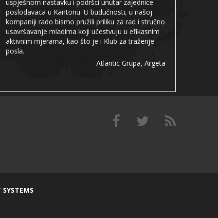
uspješnom nastavku i podršci unutar zajednice
poslodavaca u Kantonu. U budućnosti, u našoj
kompaniji rado bismo pružili priliku za rad i stručno
usavršavanje mladima koji učestvuju u efikasnim
aktivnim mjerama, kao što je i Klub za traženje
posla.
Atlantic Grupa, Argeta
T SYSTEMS