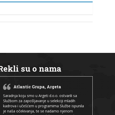
Rekli su o nama
Atlantic Grupa, Argeta
Saradnja koju smo u Argeti d.o.o. ostvarili sa
Službom za zapošljavanje u selekciji mladih
kadrova i učešćem u programima Službe ispunila
je naša očekivanja, te se nadamo njenom