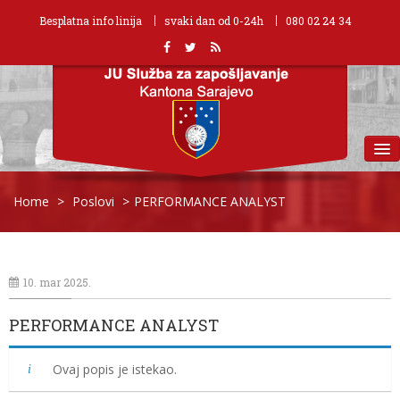
Besplatna info linija
svaki dan od 0-24h
080 02 24 34
MENU
Home
>
Poslovi
>
PERFORMANCE ANALYST
10. mar 2025.
PERFORMANCE ANALYST
Ovaj popis je istekao.