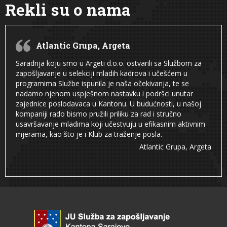
Rekli su o nama
Atlantic Grupa, Argeta
Saradnja koju smo u Argeti d.o.o. ostvarili sa Službom za
zapošljavanje u selekciji mladih kadrova i učešćem u
programima Službe ispunila je naša očekivanja, te se
nadamo njenom uspješnom nastavku i podršci unutar
zajednice poslodavaca u Kantonu. U budućnosti, u našoj
kompaniji rado bismo pružili priliku za rad i stručno
usavršavanje mladima koji učestvuju u efikasnim aktivnim
mjerama, kao što je i Klub za traženje posla.
Atlantic Grupa, Argeta