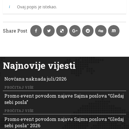
Ovaj popis je istekao.
Share Post
Najnovije vijesti
Novčana naknada juli/2026
PROČITAJ VIŠE
Promo event povodom najave Sajma poslova “Gledaj
sebi posla”
PROČITAJ VIŠE
Promo event povodom najave Sajma poslova “Gledaj
sebi poslaˮ 2026