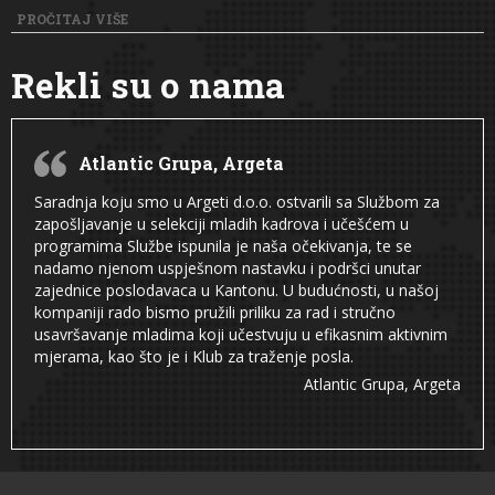
PROČITAJ VIŠE
Rekli su o nama
Atlantic Grupa, Argeta
Saradnja koju smo u Argeti d.o.o. ostvarili sa Službom za
zapošljavanje u selekciji mladih kadrova i učešćem u
programima Službe ispunila je naša očekivanja, te se
nadamo njenom uspješnom nastavku i podršci unutar
zajednice poslodavaca u Kantonu. U budućnosti, u našoj
kompaniji rado bismo pružili priliku za rad i stručno
usavršavanje mladima koji učestvuju u efikasnim aktivnim
mjerama, kao što je i Klub za traženje posla.
Atlantic Grupa, Argeta