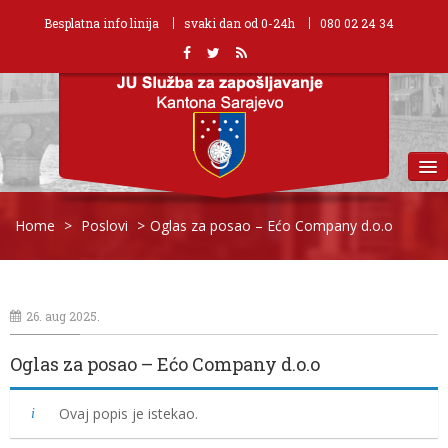
Besplatna info linija
svaki dan od 0-24h
080 02 24 34
MENU
Home
>
Poslovi
>
Oglas za posao – Ećo Company d.o.o
26. aug 2025.
Oglas za posao – Ećo Company d.o.o
Ovaj popis je istekao.