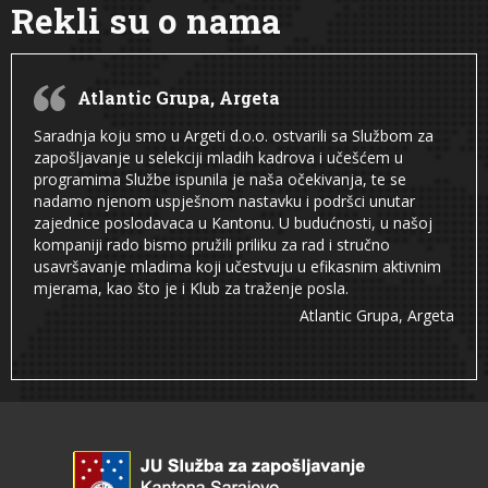
Rekli su o nama
Atlantic Grupa, Argeta
Saradnja koju smo u Argeti d.o.o. ostvarili sa Službom za
zapošljavanje u selekciji mladih kadrova i učešćem u
programima Službe ispunila je naša očekivanja, te se
nadamo njenom uspješnom nastavku i podršci unutar
zajednice poslodavaca u Kantonu. U budućnosti, u našoj
kompaniji rado bismo pružili priliku za rad i stručno
usavršavanje mladima koji učestvuju u efikasnim aktivnim
mjerama, kao što je i Klub za traženje posla.
Atlantic Grupa, Argeta