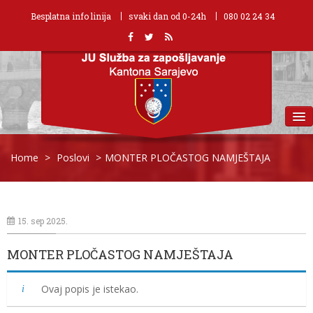
Besplatna info linija
svaki dan od 0-24h
080 02 24 34
MENU
Home
>
Poslovi
>
MONTER PLOČASTOG NAMJEŠTAJA
15. sep 2025.
MONTER PLOČASTOG NAMJEŠTAJA
Ovaj popis je istekao.