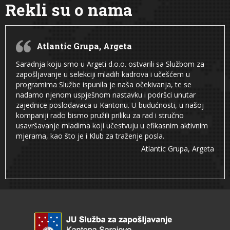
Rekli su o nama
Atlantic Grupa, Argeta
Saradnja koju smo u Argeti d.o.o. ostvarili sa Službom za
zapošljavanje u selekciji mladih kadrova i učešćem u
programima Službe ispunila je naša očekivanja, te se
nadamo njenom uspješnom nastavku i podršci unutar
zajednice poslodavaca u Kantonu. U budućnosti, u našoj
kompaniji rado bismo pružili priliku za rad i stručno
usavršavanje mladima koji učestvuju u efikasnim aktivnim
mjerama, kao što je i Klub za traženje posla.
Atlantic Grupa, Argeta