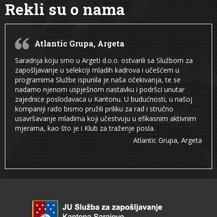
Rekli su o nama
Atlantic Grupa, Argeta
Saradnja koju smo u Argeti d.o.o. ostvarili sa Službom za
zapošljavanje u selekciji mladih kadrova i učešćem u
programima Službe ispunila je naša očekivanja, te se
nadamo njenom uspješnom nastavku i podršci unutar
zajednice poslodavaca u Kantonu. U budućnosti, u našoj
kompaniji rado bismo pružili priliku za rad i stručno
usavršavanje mladima koji učestvuju u efikasnim aktivnim
mjerama, kao što je i Klub za traženje posla.
Atlantic Grupa, Argeta