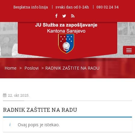
Besplatna info linija
svaki dan od 0-24h
080 02 24 34
MENU
Home
>
Poslovi
>
RADNIK ZAŠTITE NA RADU
22. okt 2025.
RADNIK ZAŠTITE NA RADU
Ovaj popis je istekao.