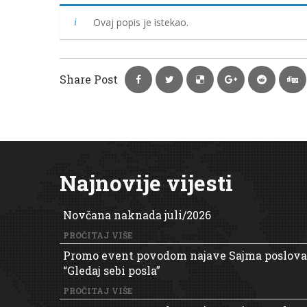
Ovaj popis je istekao.
Share Post
Najnovije vijesti
Novčana naknada juli/2026
PROČITAJ VIŠE
Promo event povodom najave Sajma poslova
“Gledaj sebi posla”
PROČITAJ VIŠE