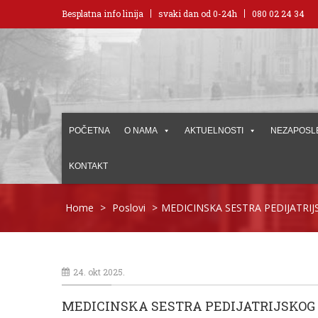
Besplatna info linija
svaki dan od 0-24h
080 02 24 34
POČETNA
O NAMA
AKTUELNOSTI
NEZAPOSL
KONTAKT
Home
>
Poslovi
>
MEDICINSKA SESTRA PEDIJATRI
24. okt 2025.
MEDICINSKA SESTRA PEDIJATRIJSKOG