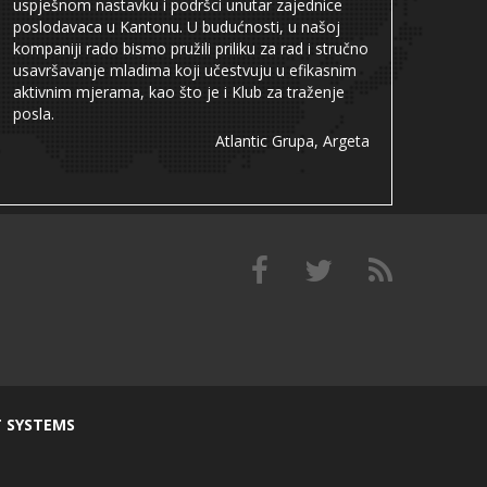
uspješnom nastavku i podršci unutar zajednice
poslodavaca u Kantonu. U budućnosti, u našoj
kompaniji rado bismo pružili priliku za rad i stručno
usavršavanje mladima koji učestvuju u efikasnim
aktivnim mjerama, kao što je i Klub za traženje
posla.
Atlantic Grupa, Argeta
T SYSTEMS