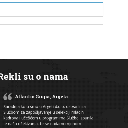
Rekli su o nama
Atlantic Grupa, Argeta
Saradnja koju smo u Argeti d.o.o. ostvarili sa
Službom za zapošljavanje u selekciji mladih
kadrova i učešćem u programima Službe ispunila
je naša očekivanja, te se nadamo njenom