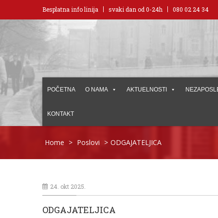
Besplatna info linija
svaki dan od 0-24h
080 02 24 34
POČETNA
O NAMA
AKTUELNOSTI
NEZAPOSL
KONTAKT
Home
>
Poslovi
>
ODGAJATELJICA
24. okt 2025.
ODGAJATELJICA