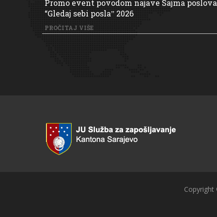
Promo event povodom najave Sajma poslova
“Gledaj sebi poslaˮ 2026
PROČITAJ VIŠE
Copyright