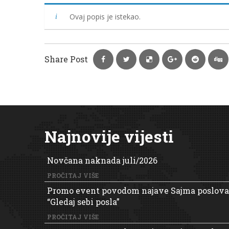
Ovaj popis je istekao.
Share Post
Najnovije vijesti
Novčana naknada juli/2026
PROČITAJ VIŠE
Promo event povodom najave Sajma poslova
“Gledaj sebi posla”
PROČITAJ VIŠE