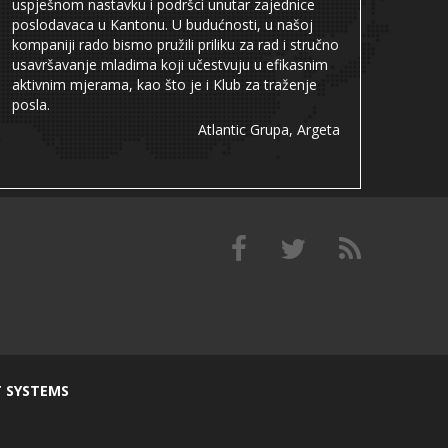
uspješnom nastavku i podršci unutar zajednice
poslodavaca u Kantonu. U budućnosti, u našoj
kompaniji rado bismo pružili priliku za rad i stručno
usavršavanje mladima koji učestvuju u efikasnim
aktivnim mjerama, kao što je i Klub za traženje
posla.
Atlantic Grupa, Argeta
T SYSTEMS