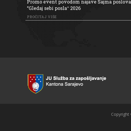
Promo event povodom najave Sajma poslova
“Gledaj sebi poslaˮ 2026
PROČITAJ VIŠE
Copyright