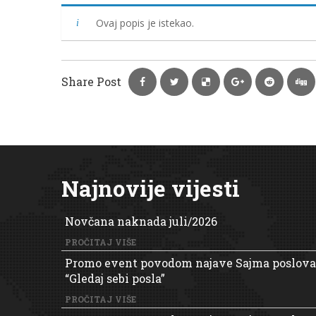
Ovaj popis je istekao.
Share Post
Najnovije vijesti
Novčana naknada juli/2026
PROČITAJ VIŠE
Promo event povodom najave Sajma poslova
“Gledaj sebi posla”
PROČITAJ VIŠE