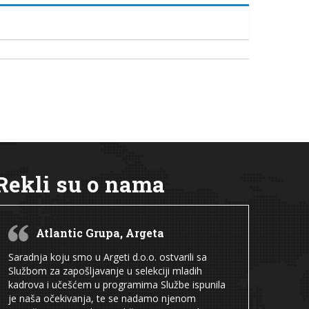
Rekli su o nama
Atlantic Grupa, Argeta
Saradnja koju smo u Argeti d.o.o. ostvarili sa
Službom za zapošljavanje u selekciji mladih
kadrova i učešćem u programima Službe ispunila
je naša očekivanja, te se nadamo njenom