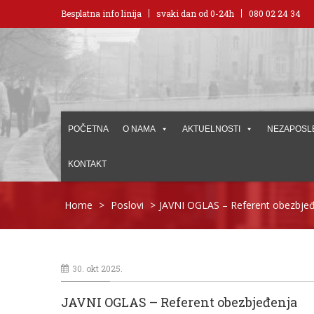
Besplatna info linija
svaki dan od 0-24h
080 02 24 34
POČETNA
O NAMA
AKTUELNOSTI
NEZAPOSL
KONTAKT
Home
>
Poslovi
>
JAVNI OGLAS – Referent obezbje
30. okt 2025.
JAVNI OGLAS – Referent obezbjeđenja