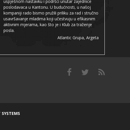
uspješnom nastavku i podršci unutar zajednice
poslodavaca u Kantonu. U budućnosti, u našoj
kompaniji rado bismo pružili priliku za rad i stručno
usavršavanje mladima koji učestvuju u efikasnim
aktivnim mjerama, kao što je i Klub za traženje
posla.
Atlantic Grupa, Argeta
T SYSTEMS