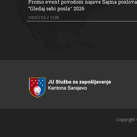
Promo event povodom najave Sajma poslova
“Gledaj sebi poslaˮ 2026
PROČITAJ VIŠE
Copyright