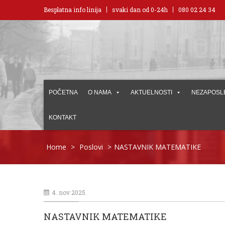
Besplatna info linija
svaki dan od 0-24h
080 02 24 34
POČETNA
O NAMA
AKTUELNOSTI
NEZAPOSL
KONTAKT
Home
>
Poslovi
>
NASTAVNIK MATEMATIKE
4. nov 2025.
NASTAVNIK MATEMATIKE