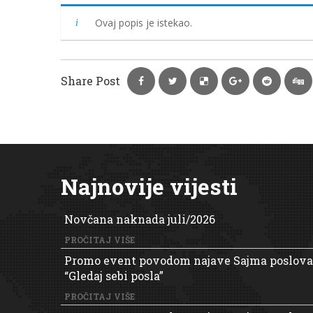
Ovaj popis je istekao.
Share Post
Najnovije vijesti
Novčana naknada juli/2026
PROČITAJ VIŠE
Promo event povodom najave Sajma poslova
“Gledaj sebi posla”
PROČITAJ VIŠE