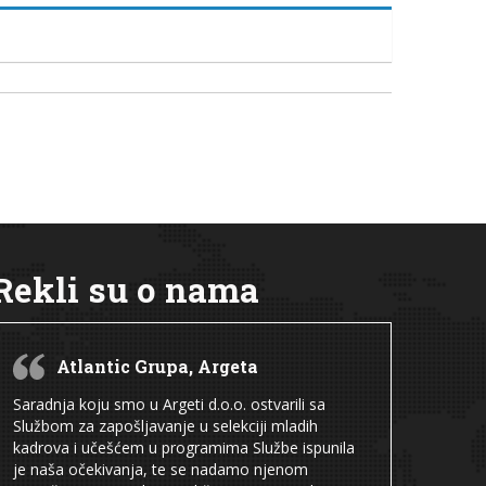
Rekli su o nama
Atlantic Grupa, Argeta
Saradnja koju smo u Argeti d.o.o. ostvarili sa
Službom za zapošljavanje u selekciji mladih
kadrova i učešćem u programima Službe ispunila
je naša očekivanja, te se nadamo njenom