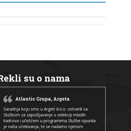
Rekli su o nama
Atlantic Grupa, Argeta
Saradnja koju smo u Argeti d.o.o. ostvarili sa
Službom za zapošljavanje u selekciji mladih
kadrova i učešćem u programima Službe ispunila
je naša očekivanja, te se nadamo njenom