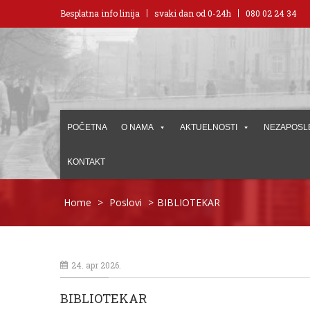
Besplatna info linija
svaki dan od 0-24h
080 02 24 34
POČETNA
O NAMA
AKTUELNOSTI
NEZAPOSL
KONTAKT
Home
>
Poslovi
>
BIBLIOTEKAR
24. apr 2026.
BIBLIOTEKAR