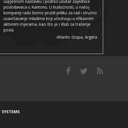
uspješnom nastavku i podršci unutar zajednice
poslodavaca u Kantonu. U budućnosti, u našoj
kompaniji rado bismo pružili priliku za rad i stručno
usavršavanje mladima koji učestvuju u efikasnim
aktivnim mjerama, kao što je i Klub za traženje
posla.
Atlantic Grupa, Argeta
T SYSTEMS