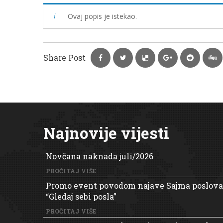
Ovaj popis je istekao.
Share Post
Najnovije vijesti
Novčana naknada juli/2026
PROČITAJ VIŠE
Promo event povodom najave Sajma poslova
“Gledaj sebi posla”
PROČITAJ VIŠE