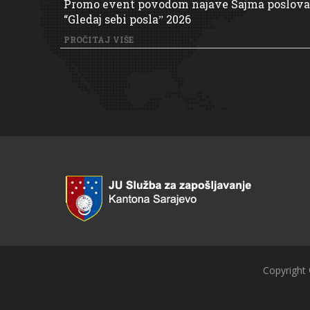
Promo event povodom najave Sajma poslova
“Gledaj sebi poslaˮ 2026
PROČITAJ VIŠE
Copyright