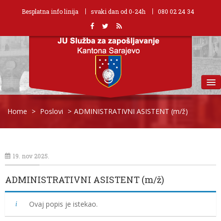
Besplatna info linija
svaki dan od 0-24h
080 02 24 34
MENU
Home
>
Poslovi
>
ADMINISTRATIVNI ASISTENT (m/ž)
19. nov 2025.
ADMINISTRATIVNI ASISTENT (m/ž)
Ovaj popis je istekao.