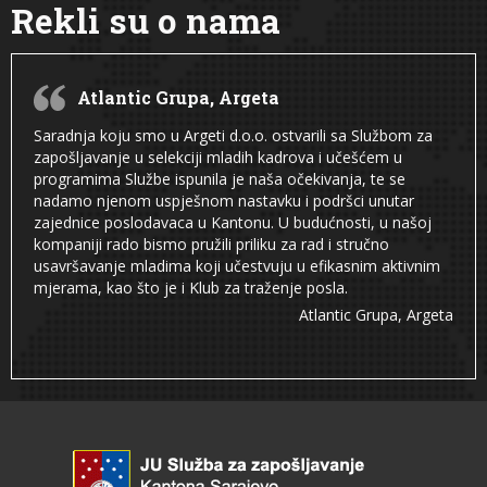
Rekli su o nama
Atlantic Grupa, Argeta
Saradnja koju smo u Argeti d.o.o. ostvarili sa Službom za
zapošljavanje u selekciji mladih kadrova i učešćem u
programima Službe ispunila je naša očekivanja, te se
nadamo njenom uspješnom nastavku i podršci unutar
zajednice poslodavaca u Kantonu. U budućnosti, u našoj
kompaniji rado bismo pružili priliku za rad i stručno
usavršavanje mladima koji učestvuju u efikasnim aktivnim
mjerama, kao što je i Klub za traženje posla.
Atlantic Grupa, Argeta