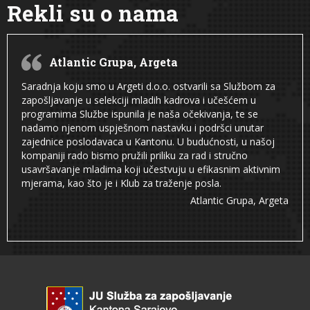
Rekli su o nama
Atlantic Grupa, Argeta
Saradnja koju smo u Argeti d.o.o. ostvarili sa Službom za
zapošljavanje u selekciji mladih kadrova i učešćem u
programima Službe ispunila je naša očekivanja, te se
nadamo njenom uspješnom nastavku i podršci unutar
zajednice poslodavaca u Kantonu. U budućnosti, u našoj
kompaniji rado bismo pružili priliku za rad i stručno
usavršavanje mladima koji učestvuju u efikasnim aktivnim
mjerama, kao što je i Klub za traženje posla.
Atlantic Grupa, Argeta