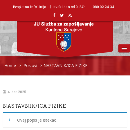
Besplatna info linija
svaki dan od 0-24h
080 02 24 34
MENU
Home
>
Poslovi
>
NASTAVNIK/ICA FIZIKE
4. dec 2025.
NASTAVNIK/ICA FIZIKE
Ovaj popis je istekao.