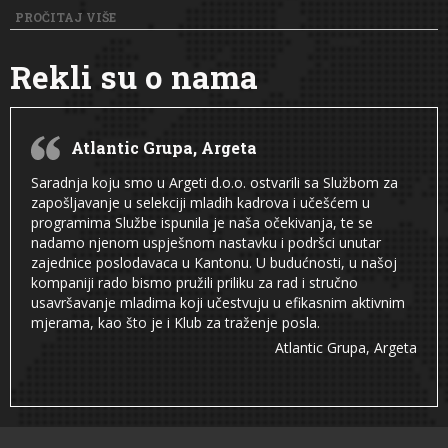
PROČITAJ VIŠE
Rekli su o nama
Atlantic Grupa, Argeta
Saradnja koju smo u Argeti d.o.o. ostvarili sa Službom za
zapošljavanje u selekciji mladih kadrova i učešćem u
programima Službe ispunila je naša očekivanja, te se
nadamo njenom uspješnom nastavku i podršci unutar
zajednice poslodavaca u Kantonu. U budućnosti, u našoj
kompaniji rado bismo pružili priliku za rad i stručno
usavršavanje mladima koji učestvuju u efikasnim aktivnim
mjerama, kao što je i Klub za traženje posla.
Atlantic Grupa, Argeta