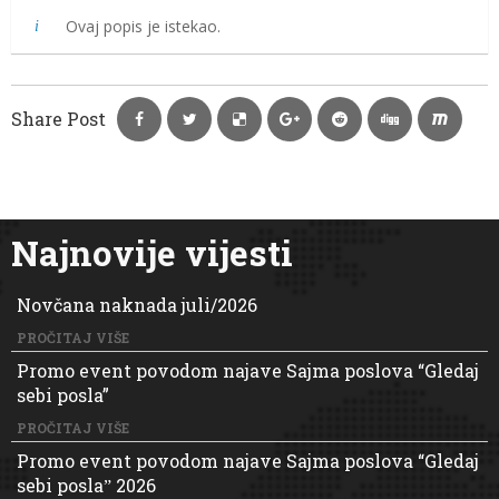
Ovaj popis je istekao.
Share Post
Najnovije vijesti
Novčana naknada juli/2026
PROČITAJ VIŠE
Promo event povodom najave Sajma poslova “Gledaj
sebi posla”
PROČITAJ VIŠE
Promo event povodom najave Sajma poslova “Gledaj
sebi poslaˮ 2026