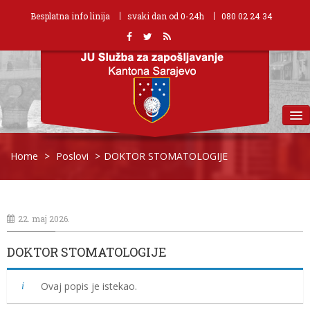
Besplatna info linija
svaki dan od 0-24h
080 02 24 34
MENU
Home
>
Poslovi
>
DOKTOR STOMATOLOGIJE
22. maj 2026.
DOKTOR STOMATOLOGIJE
Ovaj popis je istekao.