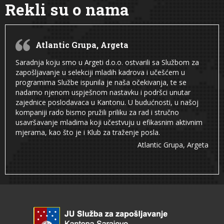
Rekli su o nama
Atlantic Grupa, Argeta
Saradnja koju smo u Argeti d.o.o. ostvarili sa Službom za
zapošljavanje u selekciji mladih kadrova i učešćem u
programima Službe ispunila je naša očekivanja, te se
nadamo njenom uspješnom nastavku i podršci unutar
zajednice poslodavaca u Kantonu. U budućnosti, u našoj
kompaniji rado bismo pružili priliku za rad i stručno
usavršavanje mladima koji učestvuju u efikasnim aktivnim
mjerama, kao što je i Klub za traženje posla.
Atlantic Grupa, Argeta