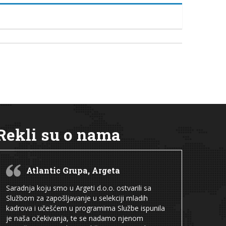
Rekli su o nama
Atlantic Grupa, Argeta
Saradnja koju smo u Argeti d.o.o. ostvarili sa
Službom za zapošljavanje u selekciji mladih
kadrova i učešćem u programima Službe ispunila
je naša očekivanja, te se nadamo njenom