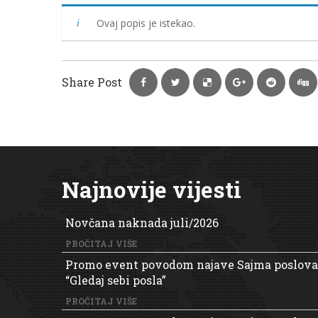
Ovaj popis je istekao.
Share Post
Najnovije vijesti
Novčana naknada juli/2026
PROČITAJ VIŠE
Promo event povodom najave Sajma poslova
“Gledaj sebi posla”
PROČITAJ VIŠE