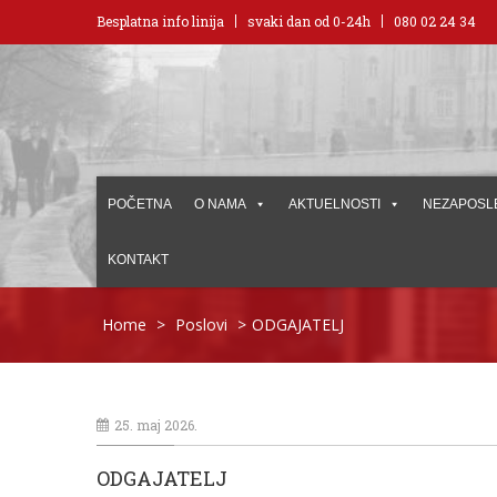
Besplatna info linija
svaki dan od 0-24h
080 02 24 34
POČETNA
O NAMA
AKTUELNOSTI
NEZAPOSL
KONTAKT
Home
>
Poslovi
>
ODGAJATELJ
25. maj 2026.
ODGAJATELJ