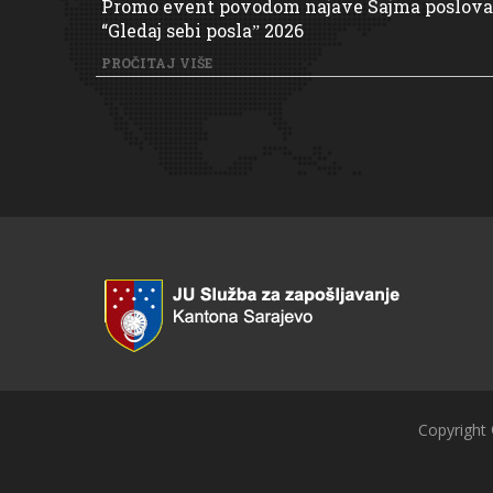
Promo event povodom najave Sajma poslova
“Gledaj sebi poslaˮ 2026
PROČITAJ VIŠE
Copyright