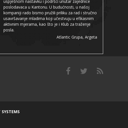
uspješnom nastavku i podršci unutar zajednice
poslodavaca u Kantonu. U budućnosti, u našoj
kompaniji rado bismo pružili priliku za rad i stručno
usavršavanje mladima koji učestvuju u efikasnim
aktivnim mjerama, kao što je i Klub za traženje
posla.
Atlantic Grupa, Argeta
T SYSTEMS