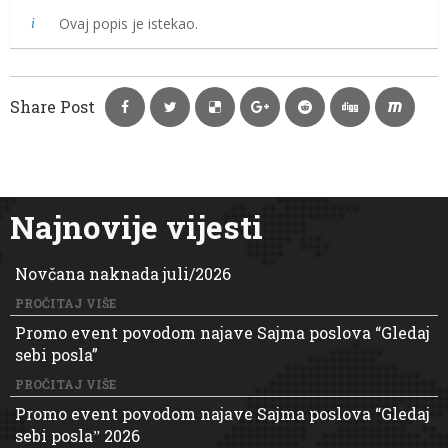
Ovaj popis je istekao.
Share Post
Najnovije vijesti
Novčana naknada juli/2026
PROČITAJ VIŠE
Promo event povodom najave Sajma poslova “Gledaj
sebi posla”
PROČITAJ VIŠE
Promo event povodom najave Sajma poslova “Gledaj
sebi poslaˮ 2026