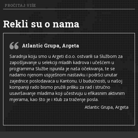
PROČITAJ VIŠE
Rekli su o nama
Atlantic Grupa, Argeta
Saradnja koju smo u Argeti d.o.o. ostvarili sa Službom za
zapošljavanje u selekciji mladih kadrova i učešćem u
programima Službe ispunila je naša očekivanja, te se
nadamo njenom uspješnom nastavku i podršci unutar
zajednice poslodavaca u Kantonu. U budućnosti, u našoj
kompaniji rado bismo pružili priliku za rad i stručno
usavršavanje mladima koji učestvuju u efikasnim aktivnim
mjerama, kao što je i Klub za traženje posla.
Atlantic Grupa, Argeta