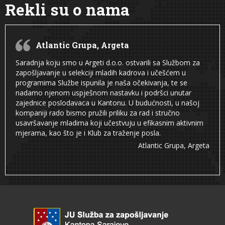
Rekli su o nama
Atlantic Grupa, Argeta
Saradnja koju smo u Argeti d.o.o. ostvarili sa Službom za
zapošljavanje u selekciji mladih kadrova i učešćem u
programima Službe ispunila je naša očekivanja, te se
nadamo njenom uspješnom nastavku i podršci unutar
zajednice poslodavaca u Kantonu. U budućnosti, u našoj
kompaniji rado bismo pružili priliku za rad i stručno
usavršavanje mladima koji učestvuju u efikasnim aktivnim
mjerama, kao što je i Klub za traženje posla.
Atlantic Grupa, Argeta