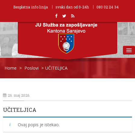
Besplatna info linija
svaki dan od 0-24h
080 02 24 34
MENU
Home
>
Poslovi
>
UČITELJICA
26. maj 2026.
UČITELJICA
Ovaj popis je istekao.