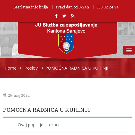
Besplatna info linija
svaki dan od 0-24h
080 02 24 34
MENU
Home
>
Poslovi
>
POMOĆNA RADNICA U KUHINJI
26. maj 2026.
POMOĆNA RADNICA U KUHINJI
Ovaj popis je istekao.