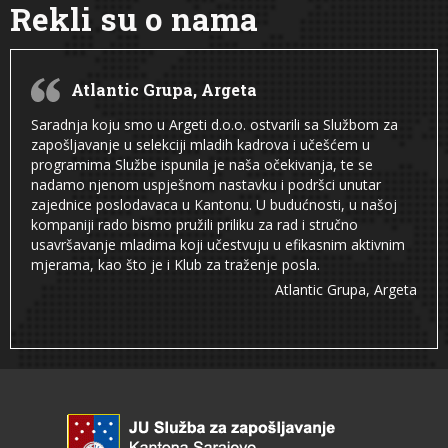
Rekli su o nama
Atlantic Grupa, Argeta
Saradnja koju smo u Argeti d.o.o. ostvarili sa Službom za
zapošljavanje u selekciji mladih kadrova i učešćem u
programima Službe ispunila je naša očekivanja, te se
nadamo njenom uspješnom nastavku i podršci unutar
zajednice poslodavaca u Kantonu. U budućnosti, u našoj
kompaniji rado bismo pružili priliku za rad i stručno
usavršavanje mladima koji učestvuju u efikasnim aktivnim
mjerama, kao što je i Klub za traženje posla.
Atlantic Grupa, Argeta