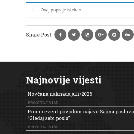
Ovaj popis je istekao.
Share Post
Najnovije vijesti
Novčana naknada juli/2026
PROČITAJ VIŠE
Promo event povodom najave Sajma poslova
“Gledaj sebi posla”
PROČITAJ VIŠE