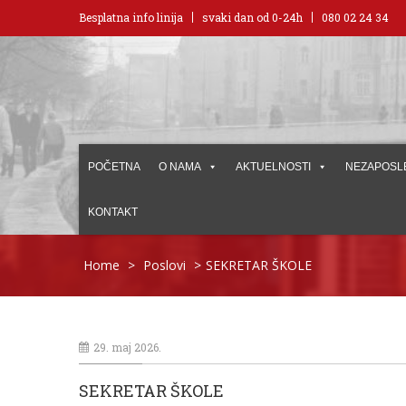
Besplatna info linija
svaki dan od 0-24h
080 02 24 34
POČETNA
O NAMA
AKTUELNOSTI
NEZAPOSL
KONTAKT
Home
>
Poslovi
>
SEKRETAR ŠKOLE
29. maj 2026.
SEKRETAR ŠKOLE