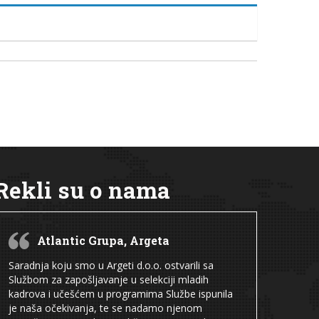
Rekli su o nama
Atlantic Grupa, Argeta
Saradnja koju smo u Argeti d.o.o. ostvarili sa
Službom za zapošljavanje u selekciji mladih
kadrova i učešćem u programima Službe ispunila
je naša očekivanja, te se nadamo njenom