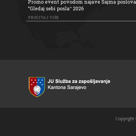
Promo event povodom najave Sajma poslova
“Gledaj sebi poslaˮ 2026
PROČITAJ VIŠE
Copyright