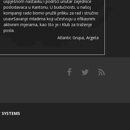
uspješnom nastavku i podršci unutar zajednice
poslodavaca u Kantonu. U budućnosti, u našoj
kompaniji rado bismo pružili priliku za rad i stručno
usavršavanje mladima koji učestvuju u efikasnim
aktivnim mjerama, kao što je i Klub za traženje
posla.
Atlantic Grupa, Argeta
T SYSTEMS