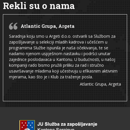
Rekli su o nama
Atlantic Grupa, Argeta
Saradnja koju smo u Argeti d.o.o. ostvarili sa Službom za
zapošljavanje u selekciji mladih kadrova i učešćem u
programima Službe ispunila je naša očekivanja, te se
nadamo njenom uspješnom nastavku i podršci unutar
zajednice poslodavaca u Kantonu. U budućnosti, u našoj
kompaniji rado bismo pružili priliku za rad i stručno
usavršavanje mladima koji učestvuju u efikasnim aktivnim
mjerama, kao što je i Klub za traženje posla.
Atlantic Grupa, Argeta