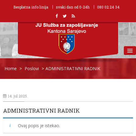
Besplatna info linija
svaki dan od 0-24h
080 02 24 34
MENU
Home
>
Poslovi
>
ADMINISTRATIVNI RADNIK
14. jul 2025.
ADMINISTRATIVNI RADNIK
Ovaj popis je istekao.