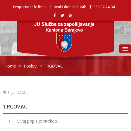
Besplatna info linija
svaki dan od 0-24h
080 02 24 34
MENU
Home
>
Poslovi
>
TRGOVAC
8. jan 2026.
TRGOVAC
Ovaj popis je istekao.