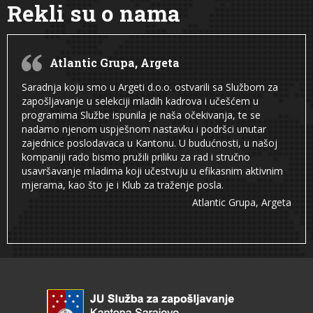
Rekli su o nama
Atlantic Grupa, Argeta
Saradnja koju smo u Argeti d.o.o. ostvarili sa Službom za
zapošljavanje u selekciji mladih kadrova i učešćem u
programima Službe ispunila je naša očekivanja, te se
nadamo njenom uspješnom nastavku i podršci unutar
zajednice poslodavaca u Kantonu. U budućnosti, u našoj
kompaniji rado bismo pružili priliku za rad i stručno
usavršavanje mladima koji učestvuju u efikasnim aktivnim
mjerama, kao što je i Klub za traženje posla.
Atlantic Grupa, Argeta