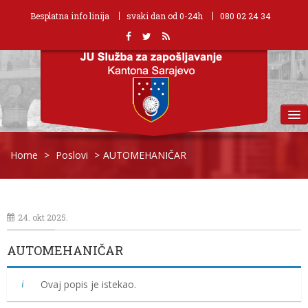
Besplatna info linija
svaki dan od 0-24h
080 02 24 34
MENU
Home
>
Poslovi
>
AUTOMEHANIČAR
24. okt 2025.
AUTOMEHANIČAR
Ovaj popis je istekao.