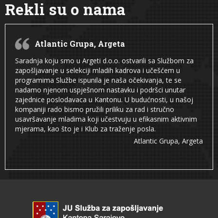
Rekli su o nama
Atlantic Grupa, Argeta
Saradnja koju smo u Argeti d.o.o. ostvarili sa Službom za
zapošljavanje u selekciji mladih kadrova i učešćem u
programima Službe ispunila je naša očekivanja, te se
nadamo njenom uspješnom nastavku i podršci unutar
zajednice poslodavaca u Kantonu. U budućnosti, u našoj
kompaniji rado bismo pružili priliku za rad i stručno
usavršavanje mladima koji učestvuju u efikasnim aktivnim
mjerama, kao što je i Klub za traženje posla.
Atlantic Grupa, Argeta