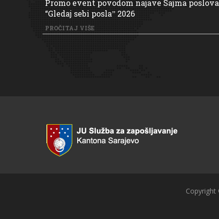
Promo event povodom najave Sajma poslova
“Gledaj sebi poslaˮ 2026
PROČITAJ VIŠE
Copyright