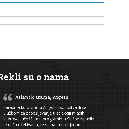
Rekli su o nama
Atlantic Grupa, Argeta
Saradnja koju smo u Argeti d.o.o. ostvarili sa
Službom za zapošljavanje u selekciji mladih
kadrova i učešćem u programima Službe ispunila
je naša očekivanja, te se nadamo njenom