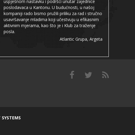
uspješnom nastavku i podršci unutar zajednice
poslodavaca u Kantonu. U budućnosti, u našoj
kompaniji rado bismo pružili priliku za rad i stručno
usavršavanje mladima koji učestvuju u efikasnim
aktivnim mjerama, kao što je i Klub za traženje
posla.
Atlantic Grupa, Argeta
T SYSTEMS