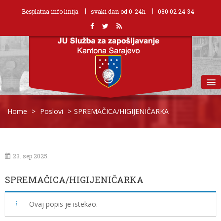
Besplatna info linija
svaki dan od 0-24h
080 02 24 34
MENU
Home
>
Poslovi
>
SPREMAČICA/HIGIJENIČARKA
23. sep 2025.
SPREMAČICA/HIGIJENIČARKA
Ovaj popis je istekao.