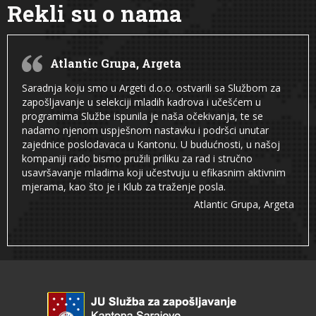
Rekli su o nama
Atlantic Grupa, Argeta
Saradnja koju smo u Argeti d.o.o. ostvarili sa Službom za
zapošljavanje u selekciji mladih kadrova i učešćem u
programima Službe ispunila je naša očekivanja, te se
nadamo njenom uspješnom nastavku i podršci unutar
zajednice poslodavaca u Kantonu. U budućnosti, u našoj
kompaniji rado bismo pružili priliku za rad i stručno
usavršavanje mladima koji učestvuju u efikasnim aktivnim
mjerama, kao što je i Klub za traženje posla.
Atlantic Grupa, Argeta