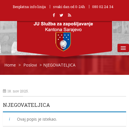
Besplatna info linija
svaki dan od 0-24h
080 02 24 34
MENU
Home
>
Poslovi
>
NJEGOVATELJICA
18. nov 2025.
NJEGOVATELJICA
Ovaj popis je istekao.