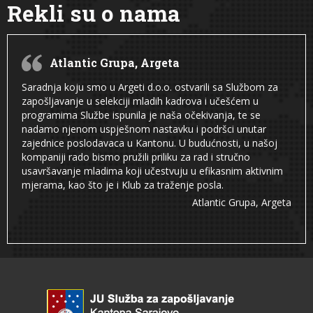
Rekli su o nama
Atlantic Grupa, Argeta
Saradnja koju smo u Argeti d.o.o. ostvarili sa Službom za
zapošljavanje u selekciji mladih kadrova i učešćem u
programima Službe ispunila je naša očekivanja, te se
nadamo njenom uspješnom nastavku i podršci unutar
zajednice poslodavaca u Kantonu. U budućnosti, u našoj
kompaniji rado bismo pružili priliku za rad i stručno
usavršavanje mladima koji učestvuju u efikasnim aktivnim
mjerama, kao što je i Klub za traženje posla.
Atlantic Grupa, Argeta