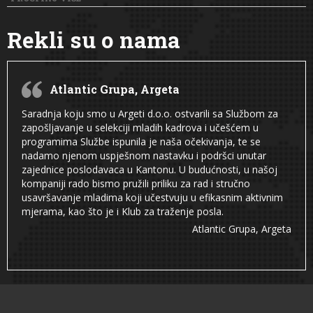
Rekli su o nama
Atlantic Grupa, Argeta
Saradnja koju smo u Argeti d.o.o. ostvarili sa Službom za
zapošljavanje u selekciji mladih kadrova i učešćem u
programima Službe ispunila je naša očekivanja, te se
nadamo njenom uspješnom nastavku i podršci unutar
zajednice poslodavaca u Kantonu. U budućnosti, u našoj
kompaniji rado bismo pružili priliku za rad i stručno
usavršavanje mladima koji učestvuju u efikasnim aktivnim
mjerama, kao što je i Klub za traženje posla.
Atlantic Grupa, Argeta