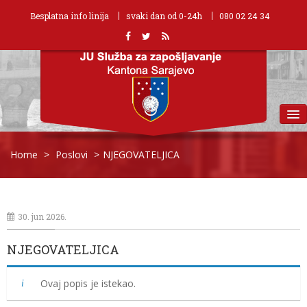
Besplatna info linija
svaki dan od 0-24h
080 02 24 34
MENU
Home
>
Poslovi
>
NJEGOVATELJICA
30. jun 2026.
NJEGOVATELJICA
Ovaj popis je istekao.