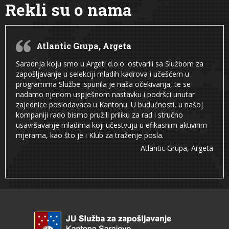
Rekli su o nama
Atlantic Grupa, Argeta
Saradnja koju smo u Argeti d.o.o. ostvarili sa Službom za
zapošljavanje u selekciji mladih kadrova i učešćem u
programima Službe ispunila je naša očekivanja, te se
nadamo njenom uspješnom nastavku i podršci unutar
zajednice poslodavaca u Kantonu. U budućnosti, u našoj
kompaniji rado bismo pružili priliku za rad i stručno
usavršavanje mladima koji učestvuju u efikasnim aktivnim
mjerama, kao što je i Klub za traženje posla.
Atlantic Grupa, Argeta