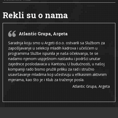
Rekli su o nama
Atlantic Grupa, Argeta
Saradnja koju smo u Argeti d.o.o. ostvarili sa Službom za
zapošljavanje u selekciji mladih kadrova i učešćem u
programima Službe ispunila je naša očekivanja, te se
nadamo njenom uspješnom nastavku i podršci unutar
zajednice poslodavaca u Kantonu. U budućnosti, u našoj
kompaniji rado bismo pružili priliku za rad i stručno
usavršavanje mladima koji učestvuju u efikasnim aktivnim
mjerama, kao što je i Klub za traženje posla.
Atlantic Grupa, Argeta