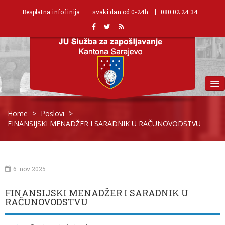
Besplatna info linija
svaki dan od 0-24h
080 02 24 34
MENU
Home
>
Poslovi
>
FINANSIJSKI MENADŽER I SARADNIK U RAČUNOVODSTVU
6. nov 2025.
FINANSIJSKI MENADŽER I SARADNIK U
RAČUNOVODSTVU