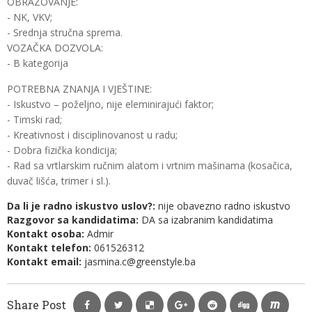
OBRAZOVANJE:
- NK, VKV;
- Srednja stručna sprema.
VOZAČKA DOZVOLA:
- B kategorija
POTREBNA ZNANJA I VJEŠTINE:
- Iskustvo – poželjno, nije eleminirajući faktor;
- Timski rad;
- Kreativnost i disciplinovanost u radu;
- Dobra fizička kondicija;
- Rad sa vrtlarskim ručnim alatom i vrtnim mašinama (kosačica,
duvač lišća, trimer i sl.).
Da li je radno iskustvo uslov?:
nije obavezno radno iskustvo
Razgovor sa kandidatima:
DA sa izabranim kandidatima
Kontakt osoba:
Admir
Kontakt telefon:
061526312
Kontakt email:
jasmina.c@greenstyle.ba
Share Post