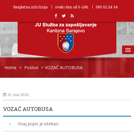
Besplatna info linija
svaki dan od 0-24h
080 02 24 34
MENU
Home
>
Poslovi
>
VOZAČ AUTOBUSA
16. maj 2026.
VOZAČ AUTOBUSA
Ovaj popis je istekao.