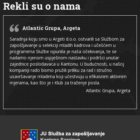
Rekli su o nama
Atlantic Grupa, Argeta
Saradnja koju smo u Argeti d.o.o. ostvarili sa Službom za
zapošljavanje u selekciji mladih kadrova i učešćem u
programima Službe ispunila je naša očekivanja, te se
nadamo njenom uspješnom nastavku i podršci unutar
zajednice poslodavaca u Kantonu. U budućnosti, u našoj
kompaniji rado bismo pružili priliku za rad i stručno
usavršavanje mladima koji učestvuju u efikasnim aktivnim
mjerama, kao što je i Klub za traženje posla.
Atlantic Grupa, Argeta