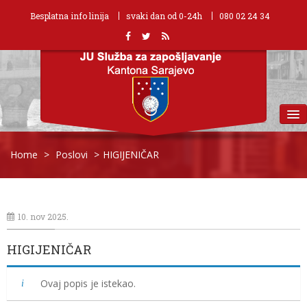
Besplatna info linija
svaki dan od 0-24h
080 02 24 34
MENU
Home
>
Poslovi
>
HIGIJENIČAR
10. nov 2025.
HIGIJENIČAR
Ovaj popis je istekao.