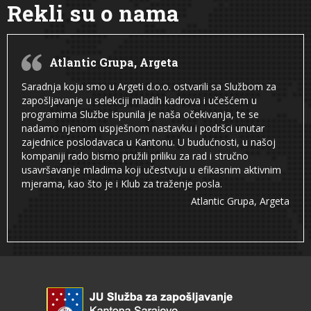
Rekli su o nama
Atlantic Grupa, Argeta
Saradnja koju smo u Argeti d.o.o. ostvarili sa Službom za
zapošljavanje u selekciji mladih kadrova i učešćem u
programima Službe ispunila je naša očekivanja, te se
nadamo njenom uspješnom nastavku i podršci unutar
zajednice poslodavaca u Kantonu. U budućnosti, u našoj
kompaniji rado bismo pružili priliku za rad i stručno
usavršavanje mladima koji učestvuju u efikasnim aktivnim
mjerama, kao što je i Klub za traženje posla.
Atlantic Grupa, Argeta