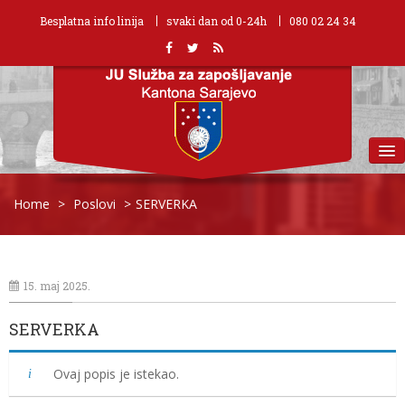
Besplatna info linija
svaki dan od 0-24h
080 02 24 34
MENU
Home
>
Poslovi
>
SERVERKA
15. maj 2025.
SERVERKA
Ovaj popis je istekao.