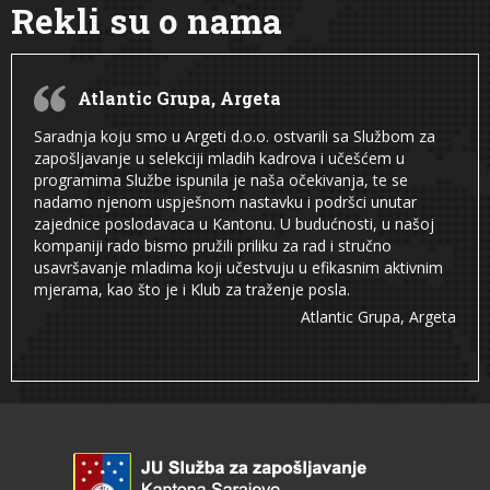
Rekli su o nama
Atlantic Grupa, Argeta
Saradnja koju smo u Argeti d.o.o. ostvarili sa Službom za
zapošljavanje u selekciji mladih kadrova i učešćem u
programima Službe ispunila je naša očekivanja, te se
nadamo njenom uspješnom nastavku i podršci unutar
zajednice poslodavaca u Kantonu. U budućnosti, u našoj
kompaniji rado bismo pružili priliku za rad i stručno
usavršavanje mladima koji učestvuju u efikasnim aktivnim
mjerama, kao što je i Klub za traženje posla.
Atlantic Grupa, Argeta