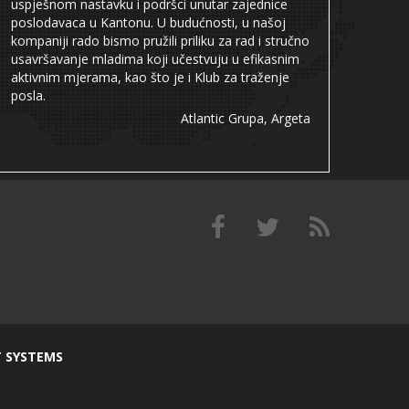
uspješnom nastavku i podršci unutar zajednice
poslodavaca u Kantonu. U budućnosti, u našoj
kompaniji rado bismo pružili priliku za rad i stručno
usavršavanje mladima koji učestvuju u efikasnim
aktivnim mjerama, kao što je i Klub za traženje
posla.
Atlantic Grupa, Argeta
T SYSTEMS