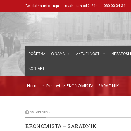
Besplatna info linija
svaki dan od 0-24h
080 02 24 34
POČETNA
O NAMA
AKTUELNOSTI
NEZAPOSL
KONTAKT
Home
>
Poslovi
>
EKONOMISTA – SARADNIK
29. okt 2025.
EKONOMISTA – SARADNIK