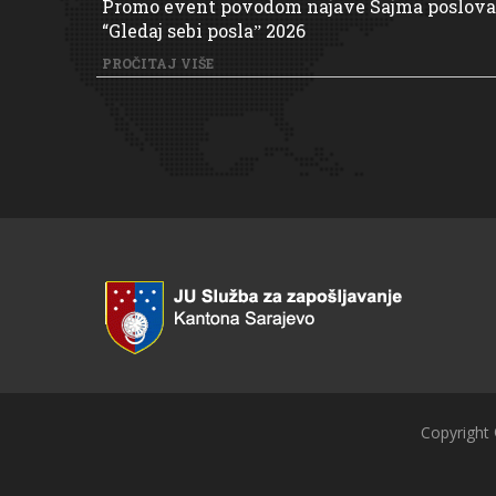
Promo event povodom najave Sajma poslova
“Gledaj sebi poslaˮ 2026
PROČITAJ VIŠE
Copyright