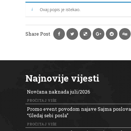
Ovaj popis je istekao.
Share Post
Najnovije vijesti
Novčana naknada juli/2026
PROČITAJ VIŠE
Promo event povodom najave Sajma poslova
“Gledaj sebi posla”
PROČITAJ VIŠE