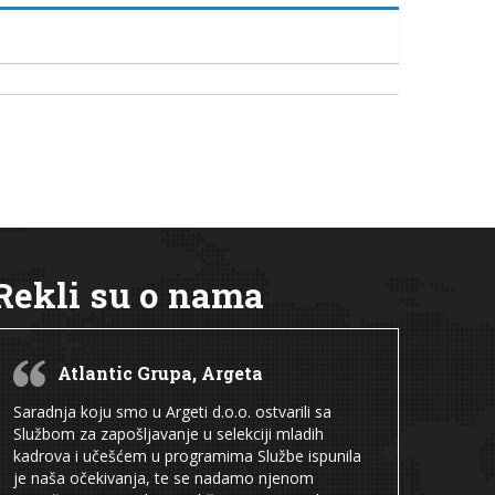
Rekli su o nama
Atlantic Grupa, Argeta
Saradnja koju smo u Argeti d.o.o. ostvarili sa
Službom za zapošljavanje u selekciji mladih
kadrova i učešćem u programima Službe ispunila
je naša očekivanja, te se nadamo njenom