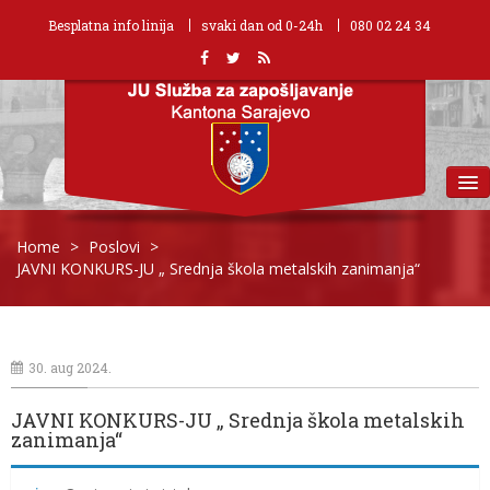
Besplatna info linija
svaki dan od 0-24h
080 02 24 34
MENU
Home
>
Poslovi
>
JAVNI KONKURS-JU „ Srednja škola metalskih zanimanja“
30. aug 2024.
JAVNI KONKURS-JU „ Srednja škola metalskih
zanimanja“