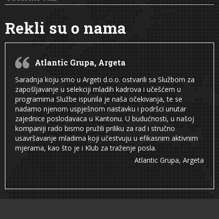
Rekli su o nama
Atlantic Grupa, Argeta
Saradnja koju smo u Argeti d.o.o. ostvarili sa Službom za
zapošljavanje u selekciji mladih kadrova i učešćem u
programima Službe ispunila je naša očekivanja, te se
nadamo njenom uspješnom nastavku i podršci unutar
zajednice poslodavaca u Kantonu. U budućnosti, u našoj
kompaniji rado bismo pružili priliku za rad i stručno
usavršavanje mladima koji učestvuju u efikasnim aktivnim
mjerama, kao što je i Klub za traženje posla.
Atlantic Grupa, Argeta