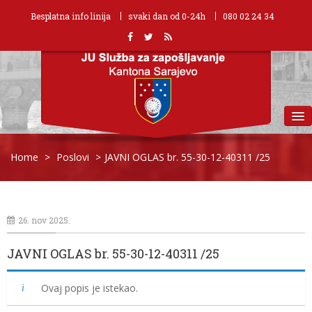
Besplatna info linija
svaki dan od 0-24h
080 02 24 34
MENU
Home
>
Poslovi
>
JAVNI OGLAS br. 55-30-12-40311 /25
26. nov 2025.
JAVNI OGLAS br. 55-30-12-40311 /25
Ovaj popis je istekao.