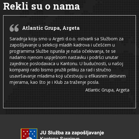
Rekli su o nama
Atlantic Grupa, Argeta
Saradnja koju smo u Argeti d.o.o. ostvarili sa Službom za
zapošljavanje u selekciji mladih kadrova i učešćem u
programima Službe ispunila je naša očekivanja, te se
nadamo njenom uspješnom nastavku i podršci unutar
zajednice poslodavaca u Kantonu. U budućnosti, u našoj
kompaniji rado bismo pružili priliku za rad i stručno
usavršavanje mladima koji učestvuju u efikasnim aktivnim
mjerama, kao što je i Klub za traženje posla.
Atlantic Grupa, Argeta