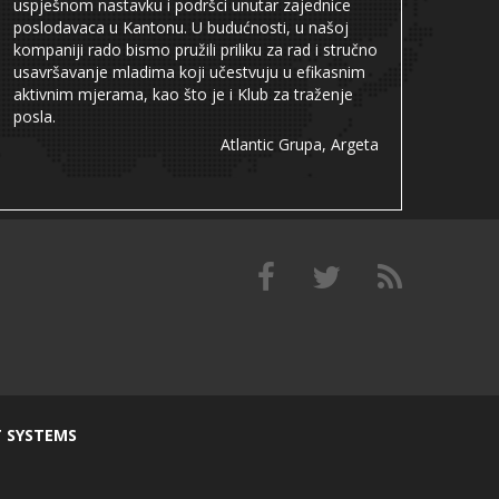
uspješnom nastavku i podršci unutar zajednice
poslodavaca u Kantonu. U budućnosti, u našoj
kompaniji rado bismo pružili priliku za rad i stručno
usavršavanje mladima koji učestvuju u efikasnim
aktivnim mjerama, kao što je i Klub za traženje
posla.
Atlantic Grupa, Argeta
T SYSTEMS