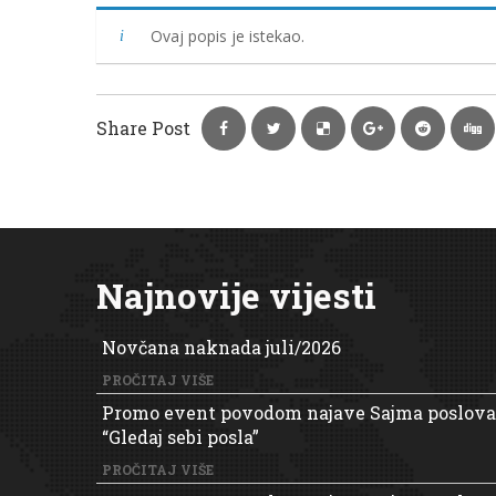
Ovaj popis je istekao.
Share Post
Najnovije vijesti
Novčana naknada juli/2026
PROČITAJ VIŠE
Promo event povodom najave Sajma poslova
“Gledaj sebi posla”
PROČITAJ VIŠE