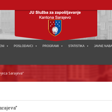
ENI
POSLODAVCI
PROGRAMI
STATISTIKA
JAVNE NAB
jeca Sarajeva”
arajeva”