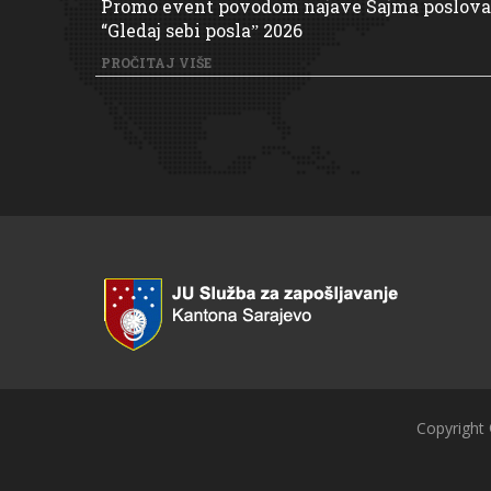
Promo event povodom najave Sajma poslova
“Gledaj sebi poslaˮ 2026
PROČITAJ VIŠE
Copyright