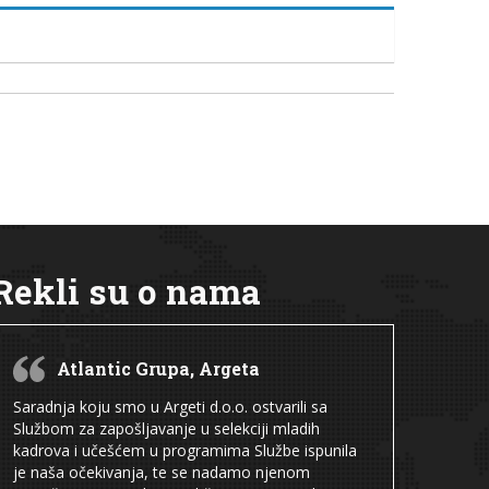
Rekli su o nama
Atlantic Grupa, Argeta
Saradnja koju smo u Argeti d.o.o. ostvarili sa
Službom za zapošljavanje u selekciji mladih
kadrova i učešćem u programima Službe ispunila
je naša očekivanja, te se nadamo njenom