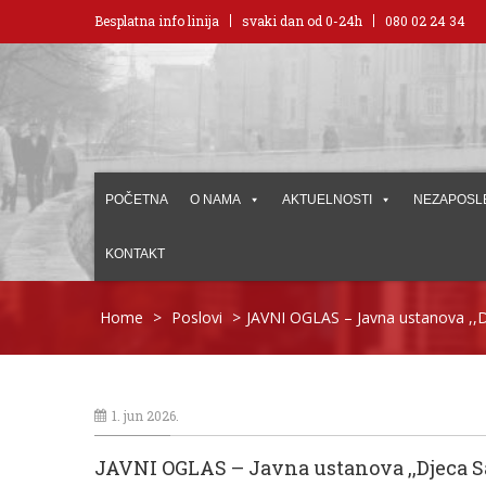
Besplatna info linija
svaki dan od 0-24h
080 02 24 34
POČETNA
O NAMA
AKTUELNOSTI
NEZAPOSL
KONTAKT
Home
>
Poslovi
>
JAVNI OGLAS – Javna ustanova ,,D
1. jun 2026.
JAVNI OGLAS – Javna ustanova ,,Djeca S