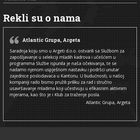
Rekli su o nama
Atlantic Grupa, Argeta
Saradnja koju smo u Argeti d.o.o. ostvarili sa Službom za
zapošljavanje u selekciji mladih kadrova i učešćem u
programima Službe ispunila je naša očekivanja, te se
nadamo njenom uspješnom nastavku i podršci unutar
zajednice poslodavaca u Kantonu. U budućnosti, u našoj
kompaniji rado bismo pružili priliku za rad i stručno
usavršavanje mladima koji učestvuju u efikasnim aktivnim
mjerama, kao što je i Klub za traženje posla.
Atlantic Grupa, Argeta