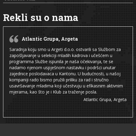
Rekli su o nama
Atlantic Grupa, Argeta
Saradnja koju smo u Argeti d.o.o. ostvarili sa Službom za
zapošljavanje u selekciji mladih kadrova i učešćem u
programima Službe ispunila je naša očekivanja, te se
nadamo njenom uspješnom nastavku i podršci unutar
zajednice poslodavaca u Kantonu. U budućnosti, u našoj
kompaniji rado bismo pružili priliku za rad i stručno
usavršavanje mladima koji učestvuju u efikasnim aktivnim
mjerama, kao što je i Klub za traženje posla.
Atlantic Grupa, Argeta