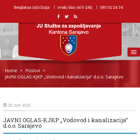
Besplatna info linija
svaki dan od 0-24h
080 02 24 34
MENU
Home
>
Poslovi
>
JAVNI OGLAS-KJKP „Vodovod i kanalizacija“ d.o.o. Sarajevo
26. nov 2025.
JAVNI OGLAS-KJKP „Vodovod i kanalizacija“
d.o.o. Sarajevo