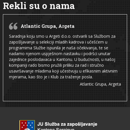
Rekli su o nama
Atlantic Grupa, Argeta
Saradnja koju smo u Argeti d.o.o. ostvarili sa Službom za
zapošljavanje u selekciji mladih kadrova i učešćem u
programima Službe ispunila je naša očekivanja, te se
nadamo njenom uspješnom nastavku i podršci unutar
zajednice poslodavaca u Kantonu. U budućnosti, u našoj
kompaniji rado bismo pružili priliku za rad i stručno
usavršavanje mladima koji učestvuju u efikasnim aktivnim
mjerama, kao što je i Klub za traženje posla.
Atlantic Grupa, Argeta