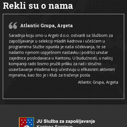
Rekli su o nama
Atlantic Grupa, Argeta
Saradnja koju smo u Argeti d.o.o. ostvarili sa Službom za
zapošljavanje u selekciji mladih kadrova i učešćem u
programima Službe ispunila je naša očekivanja, te se
nadamo njenom uspješnom nastavku i podršci unutar
zajednice poslodavaca u Kantonu. U budućnosti, u našoj
kompaniji rado bismo pružili priliku za rad i stručno
usavršavanje mladima koji učestvuju u efikasnim aktivnim
mjerama, kao što je i Klub za traženje posla.
Atlantic Grupa, Argeta