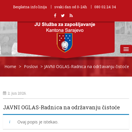
Besplatna info linija
svaki dan od 0-24h
080 02 24 34
MENU
Home
>
Poslovi
>
JAVNI OGLAS-Radnica na održavanju čistoće
2. jun 2026.
JAVNI OGLAS-Radnica na održavanju čistoće
Ovaj popis je istekao.